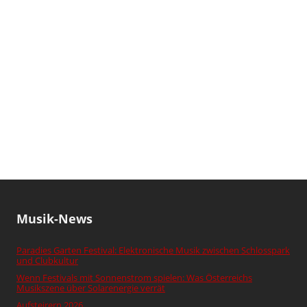
Musik-News
Paradies Garten Festival: Elektronische Musik zwischen Schlosspark
und Clubkultur
Wenn Festivals mit Sonnenstrom spielen: Was Österreichs
Musikszene über Solarenergie verrät
Aufsteirern 2026