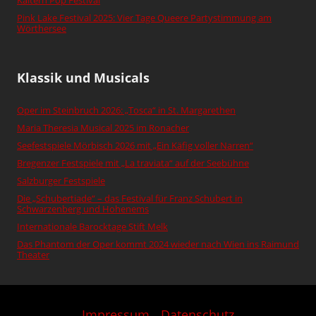
Kaltern Pop Festival
Pink Lake Festival 2025: Vier Tage Queere Partystimmung am
Wörthersee
Klassik und Musicals
Oper im Steinbruch 2026: „Tosca“ in St. Margarethen
Maria Theresia Musical 2025 im Ronacher
Seefestspiele Mörbisch 2026 mit „Ein Käfig voller Narren“
Bregenzer Festspiele mit „La traviata“ auf der Seebühne
Salzburger Festspiele
Die „Schubertiade“ – das Festival für Franz Schubert in
Schwarzenberg und Hohenems
Internationale Barocktage Stift Melk
Das Phantom der Oper kommt 2024 wieder nach Wien ins Raimund
Theater
Impressum
-
Datenschutz