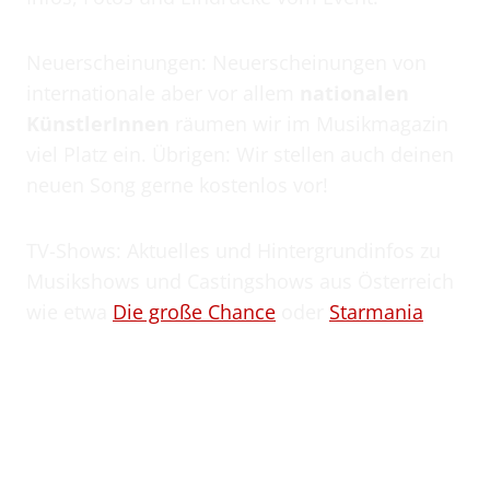
Neuerscheinungen: Neuerscheinungen von
internationale aber vor allem
nationalen
KünstlerInnen
räumen wir im Musikmagazin
viel Platz ein. Übrigen: Wir stellen auch deinen
neuen Song gerne kostenlos vor!
TV-Shows: Aktuelles und Hintergrundinfos zu
Musikshows und Castingshows aus Österreich
wie etwa
Die große Chance
oder
Starmania
Schickt uns eure Neuerscheinungen und
Termine!