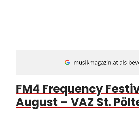
Zum
Inhalt
springen
musikmagazin.at als bevo
FM4 Frequency Festiva
August – VAZ St. Pölt