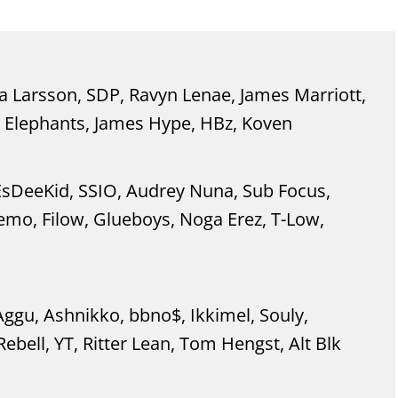
ra Larsson, SDP, Ravyn Lenae, James Marriott,
 Elephants, James Hype, HBz, Koven
 EsDeeKid, SSIO, Audrey Nuna, Sub Focus,
mo, Filow, Glueboys, Noga Erez, T-Low,
Aggu, Ashnikko, bbno$, Ikkimel, Souly,
ll, YT, Ritter Lean, Tom Hengst, Alt Blk