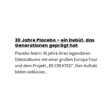
30 Jahre Placebo – ein Debüt, das
Generationen geprägt hat
Placebo feiern 30 Jahre ihres legendären
Debütalbums mit einer großen Europa-Tour
und dem Projekt „RE:CREATED“. Den Auftakt
bilden exklusive...