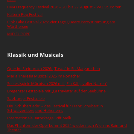
FM4 Frequency Festival 2026 – 20. bis 22. August – VAZ St. Pölten
Kaltern Pop Festival
Pink Lake Festival 2025: Vier Tage Queere Partystimmung am
Wörthersee
MID EUROPE
Klassik und Musicals
Oper im Steinbruch 2026: „Tosca“ in St. Margarethen
Maria Theresia Musical 2025 im Ronacher
Seefestspiele Mörbisch 2026 mit „Ein Käfig voller Narren“
Bregenzer Festspiele mit „La traviata“ auf der Seebühne
Salzburger Festspiele
Die „Schubertiade“ – das Festival für Franz Schubert in
Schwarzenberg und Hohenems
Internationale Barocktage Stift Melk
Das Phantom der Oper kommt 2024 wieder nach Wien ins Raimund
Theater