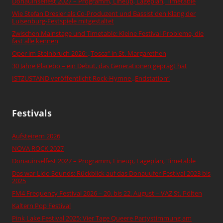
Donauinselfest 2027 – Programm, Lineup, Lageplan, Timetable
Wie Stefan Dresler als Co-Produzent und Bassist den Klang der
Luisenburg-Festspiele mitgestaltet
Zwischen Mainstage und Timetable: Kleine Festival-Probleme, die
fast alle kennen
Oper im Steinbruch 2026: „Tosca“ in St. Margarethen
30 Jahre Placebo – ein Debüt, das Generationen geprägt hat
ISTZUSTAND veröffentlicht Rock-Hymne „Endstation“
Festivals
Aufsteirern 2026
NOVA ROCK 2027
Donauinselfest 2027 – Programm, Lineup, Lageplan, Timetable
Das war Lido Sounds: Rückblick auf das Donauufer-Festival 2023 bis
2025
FM4 Frequency Festival 2026 – 20. bis 22. August – VAZ St. Pölten
Kaltern Pop Festival
Pink Lake Festival 2025: Vier Tage Queere Partystimmung am