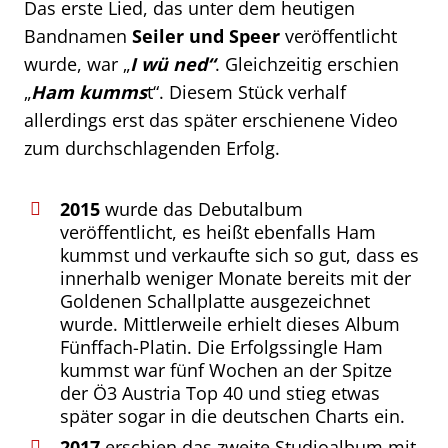
Das erste Lied, das unter dem heutigen
Bandnamen
Seiler und Speer
veröffentlicht
wurde, war „
I wü ned“
. Gleichzeitig erschien
„
Ham kumms
t“. Diesem Stück verhalf
allerdings erst das später erschienene Video
zum durchschlagenden Erfolg.
2015
wurde das Debutalbum
veröffentlicht, es heißt ebenfalls Ham
kummst und verkaufte sich so gut, dass es
innerhalb weniger Monate bereits mit der
Goldenen Schallplatte ausgezeichnet
wurde. Mittlerweile erhielt dieses Album
Fünffach-Platin. Die Erfolgssingle Ham
kummst war fünf Wochen an der Spitze
der Ö3 Austria Top 40 und stieg etwas
später sogar in die deutschen Charts ein.
2017
erschien das zweite Studioalbum mit