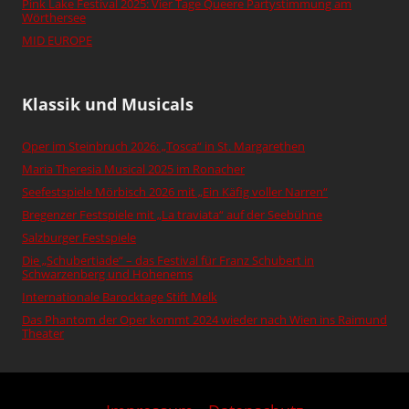
Pink Lake Festival 2025: Vier Tage Queere Partystimmung am
Wörthersee
MID EUROPE
Klassik und Musicals
Oper im Steinbruch 2026: „Tosca“ in St. Margarethen
Maria Theresia Musical 2025 im Ronacher
Seefestspiele Mörbisch 2026 mit „Ein Käfig voller Narren“
Bregenzer Festspiele mit „La traviata“ auf der Seebühne
Salzburger Festspiele
Die „Schubertiade“ – das Festival für Franz Schubert in
Schwarzenberg und Hohenems
Internationale Barocktage Stift Melk
Das Phantom der Oper kommt 2024 wieder nach Wien ins Raimund
Theater