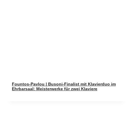
Fountos-Pavlou | Busoni-Finalist mit Klavierduo im
Ehrbarsaal: Meisterwerke für zwei Klaviere