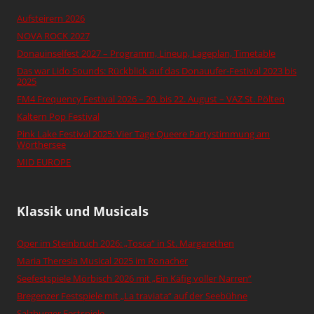
Aufsteirern 2026
NOVA ROCK 2027
Donauinselfest 2027 – Programm, Lineup, Lageplan, Timetable
Das war Lido Sounds: Rückblick auf das Donauufer-Festival 2023 bis
2025
FM4 Frequency Festival 2026 – 20. bis 22. August – VAZ St. Pölten
Kaltern Pop Festival
Pink Lake Festival 2025: Vier Tage Queere Partystimmung am
Wörthersee
MID EUROPE
Klassik und Musicals
Oper im Steinbruch 2026: „Tosca“ in St. Margarethen
Maria Theresia Musical 2025 im Ronacher
Seefestspiele Mörbisch 2026 mit „Ein Käfig voller Narren“
Bregenzer Festspiele mit „La traviata“ auf der Seebühne
Salzburger Festspiele