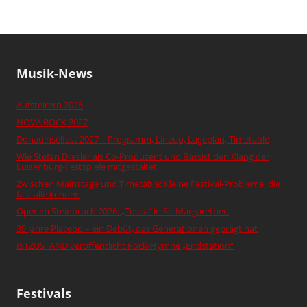
Musik-News
Aufsteirern 2026
NOVA ROCK 2027
Donauinselfest 2027 – Programm, Lineup, Lageplan, Timetable
Wie Stefan Dresler als Co-Produzent und Bassist den Klang der
Luisenburg-Festspiele mitgestaltet
Zwischen Mainstage und Timetable: Kleine Festival-Probleme, die
fast alle kennen
Oper im Steinbruch 2026: „Tosca“ in St. Margarethen
30 Jahre Placebo – ein Debüt, das Generationen geprägt hat
ISTZUSTAND veröffentlicht Rock-Hymne „Endstation“
Festivals