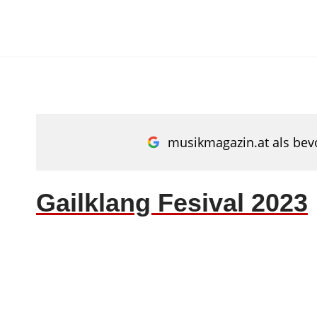
Zum
Inhalt
springen
musikmagazin.at als bevo
Gailklang Fesival 2023