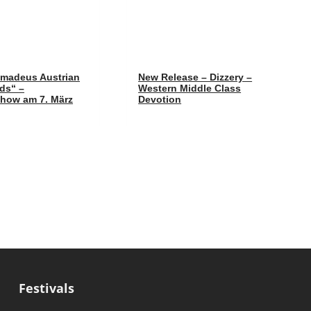
Amadeus Austrian
New Release – Dizzery –
ds“ –
Western Middle Class
how am 7. März
Devotion
Festivals