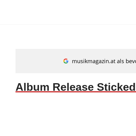
Zum
Inhalt
springen
musikmagazin.at als bevo
Album Release Sticked