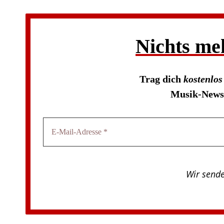
Nichts me
Trag dich
kostenlo
Musik-News 
Wir send