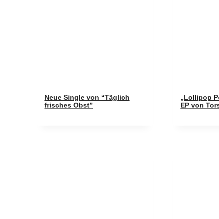
Neue Single von “Täglich
„Lollipop 
frisches Obst”
EP von Tor