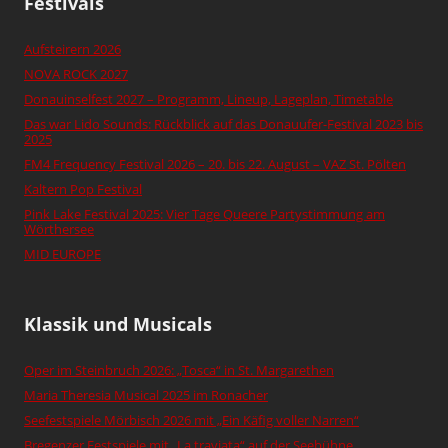
Festivals
Aufsteirern 2026
NOVA ROCK 2027
Donauinselfest 2027 – Programm, Lineup, Lageplan, Timetable
Das war Lido Sounds: Rückblick auf das Donauufer-Festival 2023 bis
2025
FM4 Frequency Festival 2026 – 20. bis 22. August – VAZ St. Pölten
Kaltern Pop Festival
Pink Lake Festival 2025: Vier Tage Queere Partystimmung am
Wörthersee
MID EUROPE
Klassik und Musicals
Oper im Steinbruch 2026: „Tosca“ in St. Margarethen
Maria Theresia Musical 2025 im Ronacher
Seefestspiele Mörbisch 2026 mit „Ein Käfig voller Narren“
Bregenzer Festspiele mit „La traviata“ auf der Seebühne