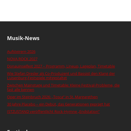
Musik-News
Aufsteirern 2026
NOVA ROCK 2027
Donauinselfest 2027 – Programm, Lineup, Lageplan, Timetable
Wie Stefan Dresler als Co-Produzent und Bassist den Klang der
Luisenburg-Festspiele mitgestaltet
Zwischen Mainstage und Timetable: Kleine Festival-Probleme, die
fast alle kennen
Oper im Steinbruch 2026: „Tosca“ in St. Margarethen
30 Jahre Placebo – ein Debüt, das Generationen geprägt hat
ISTZUSTAND veröffentlicht Rock-Hymne „Endstation“