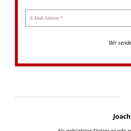
Wir send
Joach
Als gebürtiger Steirer wurde 