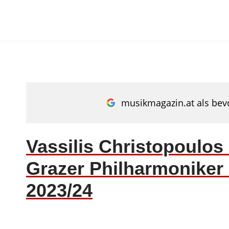
Zum
Inhalt
springen
musikmagazin.at als bevo
Vassilis Christopoulos l
Grazer Philharmoniker
2023/24