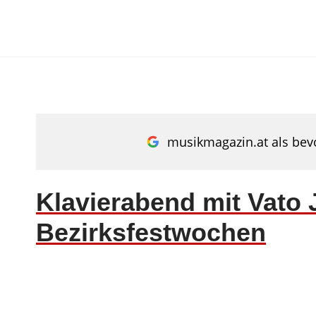
Zum
Inhalt
springen
musikmagazin.at als bevo
Klavierabend mit Vato 
Bezirksfestwochen