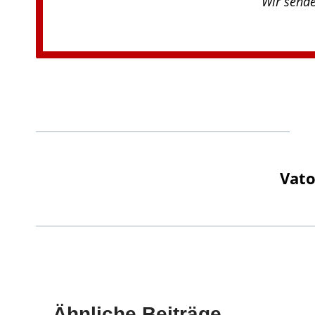
Wir send
Vato
Ähnliche Beiträge