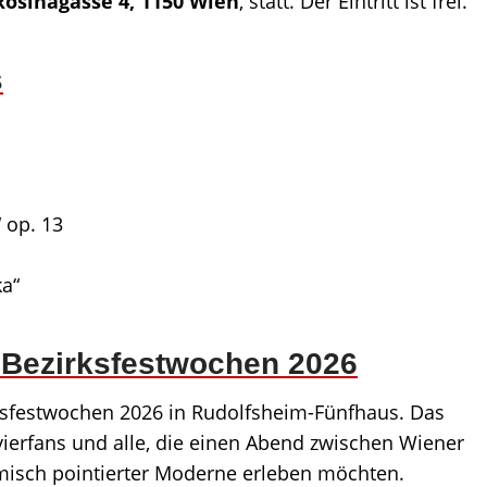
osinagasse 4, 1150 Wien
, statt. Der Eintritt ist frei.
s
 op. 13
ka“
 Bezirksfestwochen 2026
zirksfestwochen 2026 in Rudolfsheim-Fünfhaus. Das
lavierfans und alle, die einen Abend zwischen Wiener
misch pointierter Moderne erleben möchten.