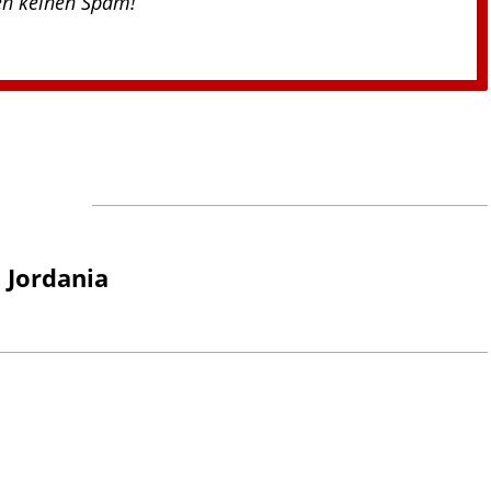
en keinen Spam!
 Jordania