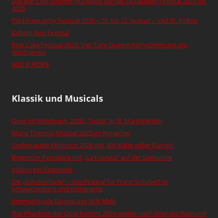
Das war Lido Sounds: Rückblick auf das Donauufer-Festival 2023 bis
2025
FM4 Frequency Festival 2026 – 20. bis 22. August – VAZ St. Pölten
Kaltern Pop Festival
Pink Lake Festival 2025: Vier Tage Queere Partystimmung am
Wörthersee
MID EUROPE
Klassik und Musicals
Oper im Steinbruch 2026: „Tosca“ in St. Margarethen
Maria Theresia Musical 2025 im Ronacher
Seefestspiele Mörbisch 2026 mit „Ein Käfig voller Narren“
Bregenzer Festspiele mit „La traviata“ auf der Seebühne
Salzburger Festspiele
Die „Schubertiade“ – das Festival für Franz Schubert in
Schwarzenberg und Hohenems
Internationale Barocktage Stift Melk
Das Phantom der Oper kommt 2024 wieder nach Wien ins Raimund