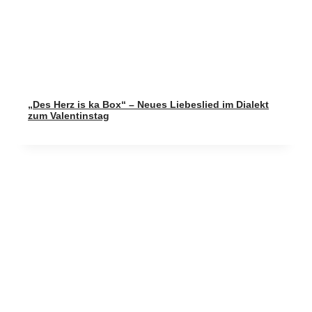
„Des Herz is ka Box“ – Neues Liebeslied im Dialekt
zum Valentinstag