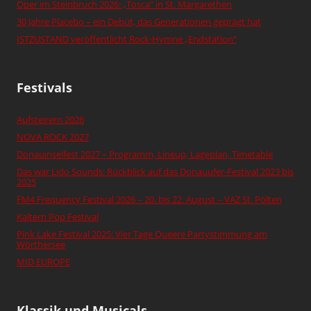
Oper im Steinbruch 2026: „Tosca“ in St. Margarethen
30 Jahre Placebo – ein Debüt, das Generationen geprägt hat
ISTZUSTAND veröffentlicht Rock-Hymne „Endstation“
Festivals
Aufsteirern 2026
NOVA ROCK 2027
Donauinselfest 2027 – Programm, Lineup, Lageplan, Timetable
Das war Lido Sounds: Rückblick auf das Donauufer-Festival 2023 bis
2025
FM4 Frequency Festival 2026 – 20. bis 22. August – VAZ St. Pölten
Kaltern Pop Festival
Pink Lake Festival 2025: Vier Tage Queere Partystimmung am
Wörthersee
MID EUROPE
Klassik und Musicals