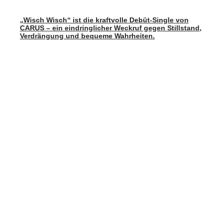
„Wisch Wisch“ ist die kraftvolle Debüt-Single von
CARUS – ein eindringlicher Weckruf gegen Stillstand,
Verdrängung und bequeme Wahrheiten.