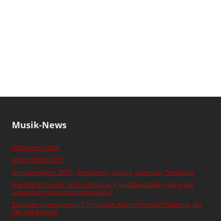
Musik-News
Aufsteirern 2026
NOVA ROCK 2027
Donauinselfest 2027 – Programm, Lineup, Lageplan, Timetable
Wie Stefan Dresler als Co-Produzent und Bassist den Klang der
Luisenburg-Festspiele mitgestaltet
Zwischen Mainstage und Timetable: Kleine Festival-Probleme, die
fast alle kennen