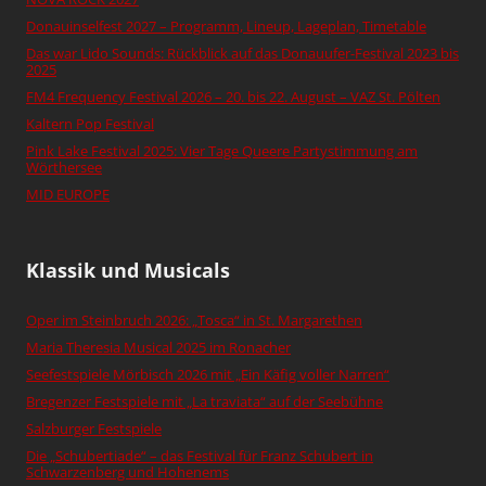
Donauinselfest 2027 – Programm, Lineup, Lageplan, Timetable
Das war Lido Sounds: Rückblick auf das Donauufer-Festival 2023 bis
2025
FM4 Frequency Festival 2026 – 20. bis 22. August – VAZ St. Pölten
Kaltern Pop Festival
Pink Lake Festival 2025: Vier Tage Queere Partystimmung am
Wörthersee
MID EUROPE
Klassik und Musicals
Oper im Steinbruch 2026: „Tosca“ in St. Margarethen
Maria Theresia Musical 2025 im Ronacher
Seefestspiele Mörbisch 2026 mit „Ein Käfig voller Narren“
Bregenzer Festspiele mit „La traviata“ auf der Seebühne
Salzburger Festspiele
Die „Schubertiade“ – das Festival für Franz Schubert in
Schwarzenberg und Hohenems