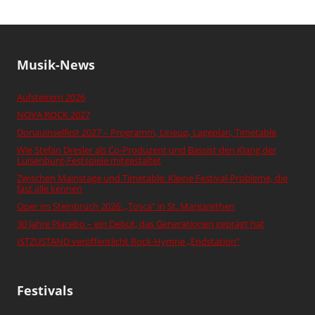
Musik-News
Aufsteirern 2026
NOVA ROCK 2027
Donauinselfest 2027 – Programm, Lineup, Lageplan, Timetable
Wie Stefan Dresler als Co-Produzent und Bassist den Klang der
Luisenburg-Festspiele mitgestaltet
Zwischen Mainstage und Timetable: Kleine Festival-Probleme, die
fast alle kennen
Oper im Steinbruch 2026: „Tosca“ in St. Margarethen
30 Jahre Placebo – ein Debüt, das Generationen geprägt hat
ISTZUSTAND veröffentlicht Rock-Hymne „Endstation“
Festivals