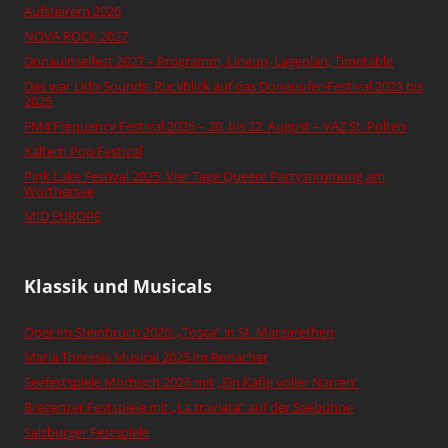
Aufsteirern 2026
NOVA ROCK 2027
Donauinselfest 2027 – Programm, Lineup, Lageplan, Timetable
Das war Lido Sounds: Rückblick auf das Donauufer-Festival 2023 bis
2025
FM4 Frequency Festival 2026 – 20. bis 22. August – VAZ St. Pölten
Kaltern Pop Festival
Pink Lake Festival 2025: Vier Tage Queere Partystimmung am
Wörthersee
MID EUROPE
Klassik und Musicals
Oper im Steinbruch 2026: „Tosca“ in St. Margarethen
Maria Theresia Musical 2025 im Ronacher
Seefestspiele Mörbisch 2026 mit „Ein Käfig voller Narren“
Bregenzer Festspiele mit „La traviata“ auf der Seebühne
Salzburger Festspiele