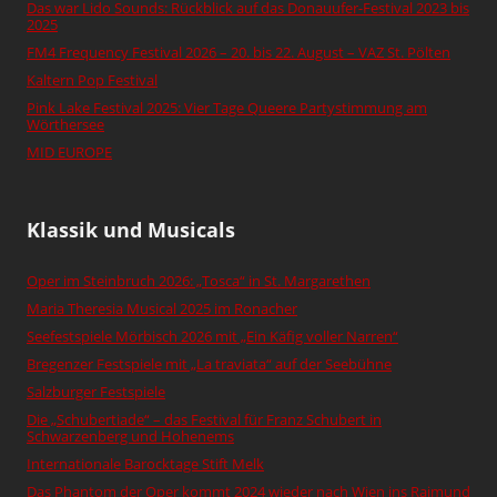
Das war Lido Sounds: Rückblick auf das Donauufer-Festival 2023 bis
2025
FM4 Frequency Festival 2026 – 20. bis 22. August – VAZ St. Pölten
Kaltern Pop Festival
Pink Lake Festival 2025: Vier Tage Queere Partystimmung am
Wörthersee
MID EUROPE
Klassik und Musicals
Oper im Steinbruch 2026: „Tosca“ in St. Margarethen
Maria Theresia Musical 2025 im Ronacher
Seefestspiele Mörbisch 2026 mit „Ein Käfig voller Narren“
Bregenzer Festspiele mit „La traviata“ auf der Seebühne
Salzburger Festspiele
Die „Schubertiade“ – das Festival für Franz Schubert in
Schwarzenberg und Hohenems
Internationale Barocktage Stift Melk
Das Phantom der Oper kommt 2024 wieder nach Wien ins Raimund