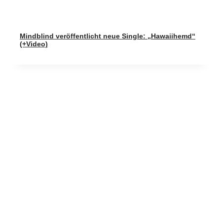
Mindblind veröffentlicht neue Single: „Hawaiihemd“
(+Video)