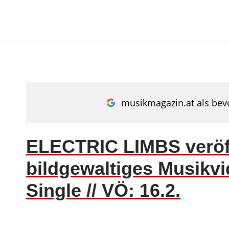
Zum
Inhalt
springen
musikmagazin.at als bevo
ELECTRIC LIMBS veröff
bildgewaltiges Musikv
Single // VÖ: 16.2.