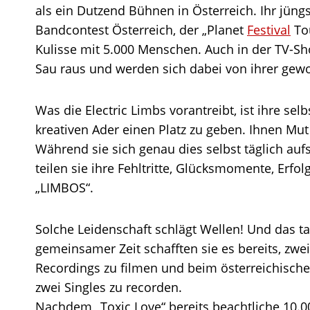
als ein Dutzend Bühnen in Österreich. Ihr jüngs
Bandcontest Österreich, der „Planet
Festival
Tou
Kulisse mit 5.000 Menschen. Auch in der TV-Sho
Sau raus und werden sich dabei von ihrer gewo
Was die Electric Limbs vorantreibt, ist ihre sel
kreativen Ader einen Platz zu geben. Ihnen Mu
Während sie sich genau dies selbst täglich au
teilen sie ihre Fehltritte, Glücksmomente, Erf
„LIMBOS“.
Solche Leidenschaft schlägt Wellen! Und das t
gemeinsamer Zeit schafften sie es bereits, zwe
Recordings zu filmen und beim österreichisc
zwei Singles zu recorden.
Nachdem „Toxic Love“ bereits beachtliche 10.0