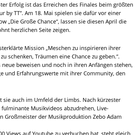
ter Erfolg ist das Erreichen des Finales beim größten
r by TT“. Am 18. Mai spielen sie dafür vor einer
w „Die Große Chance“, lassen sie diesen April die
hnt herzlichen Seite zeigen.
bsterklärte Mission „Meschen zu inspirieren ihrer
t zu schenken, Träumen eine Chance zu geben.“.
fs neue beweisen und noch in ihren Anfängen stehen,
olge und Erfahrungswerte mit ihrer Community, den
at sie auch im Umfeld der Limbs. Nach kürzester
i fulminante Musikvideos abzudrehen, Live-
hen Großmeister der Musikproduktion Zebo Adam
00 Views auf Youtube zu verbuchen hat, steht gleich