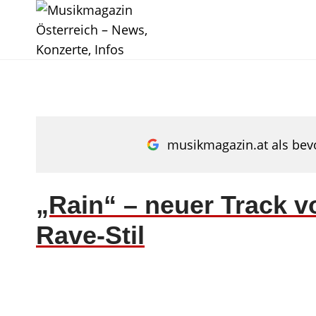
Zum
Inhalt
springen
musikmagazin.at als bevo
„Rain“ – neuer Track 
Rave-Stil