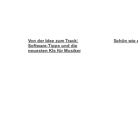
Von der Idee zum Track:
Schön wie 
Software-Tipps und die
neuesten KIs für Musiker