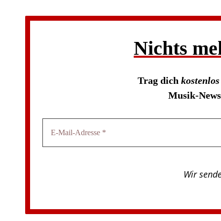
Nichts me
Trag dich
kostenlo
Musik-News 
Wir send