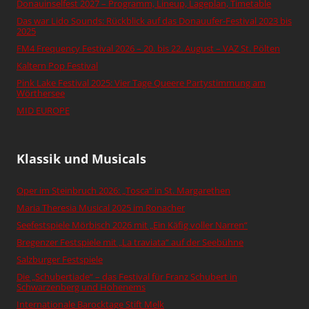
Donauinselfest 2027 – Programm, Lineup, Lageplan, Timetable
Das war Lido Sounds: Rückblick auf das Donauufer-Festival 2023 bis
2025
FM4 Frequency Festival 2026 – 20. bis 22. August – VAZ St. Pölten
Kaltern Pop Festival
Pink Lake Festival 2025: Vier Tage Queere Partystimmung am
Wörthersee
MID EUROPE
Klassik und Musicals
Oper im Steinbruch 2026: „Tosca“ in St. Margarethen
Maria Theresia Musical 2025 im Ronacher
Seefestspiele Mörbisch 2026 mit „Ein Käfig voller Narren“
Bregenzer Festspiele mit „La traviata“ auf der Seebühne
Salzburger Festspiele
Die „Schubertiade“ – das Festival für Franz Schubert in
Schwarzenberg und Hohenems
Internationale Barocktage Stift Melk